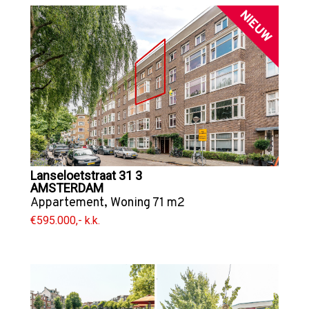
NIEUW
Lanseloetstraat 31 3
AMSTERDAM
Appartement
,
Woning
71 m2
€595.000,- k.k.