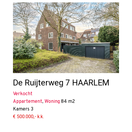
De Ruijterweg 7
HAARLEM
Verkocht
Appartement
,
Woning
84 m2
Kamers
3
€ 500.000,- k.k.