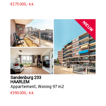
€275.000,- k.k.
NIEUW
Sandenburg 233
HAARLEM
Appartement
,
Woning
97 m2
€390.000,- k.k.