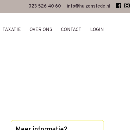
023 526 40 60
info@huizenstede.nl
TAXATIE
OVER ONS
CONTACT
LOGIN
Meer informatie?