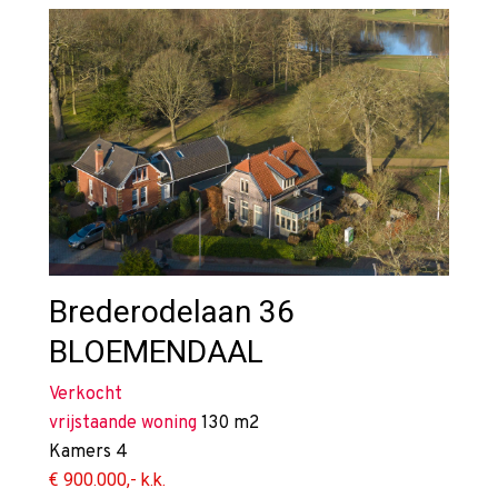
Brederodelaan 36
BLOEMENDAAL
Verkocht
vrijstaande woning
130 m2
Kamers
4
€ 900.000,- k.k.