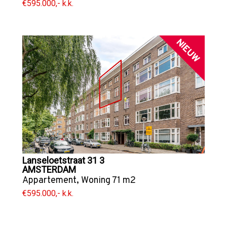
€595.000,- k.k.
NIEUW
Lanseloetstraat 31 3
AMSTERDAM
Appartement
,
Woning
71 m2
€595.000,- k.k.