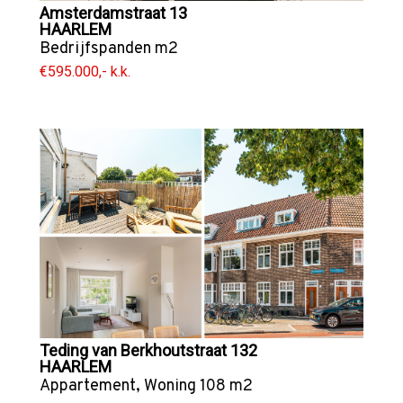
Amsterdamstraat 13
HAARLEM
Bedrijfspanden
m2
€595.000,- k.k.
Teding van Berkhoutstraat 132
HAARLEM
Appartement
,
Woning
108 m2