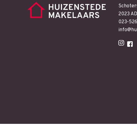
Schoter
2023 AD
023-52
info@hu
Copyright Huizenstede |
SEO
Web