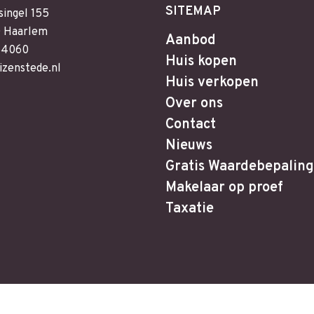
SITEMAP
singel 155
 Haarlem
Aanbod
64060
Huis kopen
izenstede.nl
Huis verkopen
Over ons
Contact
Nieuws
Gratis Waardebepaling
Makelaar op proef
Taxatie
design
en
zoekmachine optimalisatie
door full service onlin