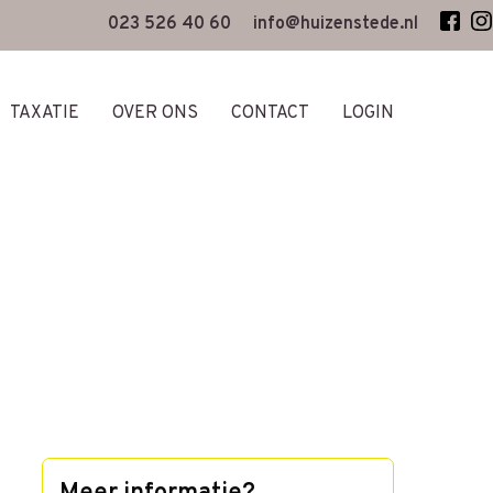
023 526 40 60
info@huizenstede.nl
TAXATIE
OVER ONS
CONTACT
LOGIN