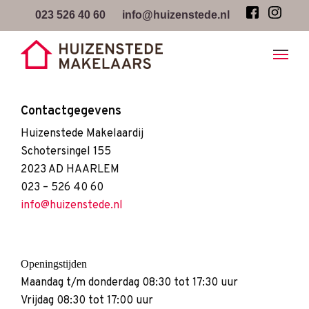
Skip
023 526 40 60
info@huizenstede.nl
to
main
content
Contactgegevens
Huizenstede Makelaardij
Schotersingel 155
2023 AD HAARLEM
023 – 526 40 60
info@huizenstede.nl
Openingstijden
Maandag t/m donderdag 08:30 tot 17:30 uur
Vrijdag 08:30 tot 17:00 uur